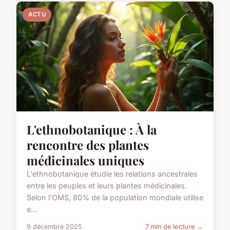
ACTU
L'ethnobotanique : À la
rencontre des plantes
médicinales uniques
L'ethnobotanique étudie les relations ancestrales
entre les peuples et leurs plantes médicinales.
Selon l'OMS, 80% de la population mondiale utilise
e...
9 décembre 2025
7 min de lecture →